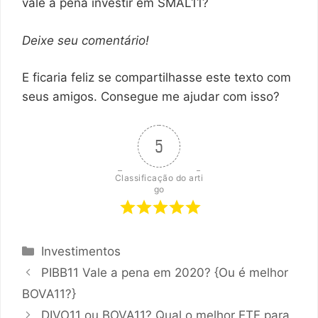
vale a pena investir em SMAL11?
Deixe seu comentário!
E ficaria feliz se compartilhasse este texto com
seus amigos. Consegue me ajudar com isso?
5
Classificação do arti
go
Categorias
Investimentos
PIBB11 Vale a pena em 2020? {Ou é melhor
BOVA11?}
DIVO11 ou BOVA11? Qual o melhor ETF para