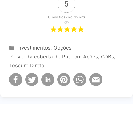
5
Classificação do arti
go
Categorias
Investimentos
,
Opções
Venda coberta de Put com Ações, CDBs,
Tesouro Direto