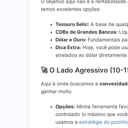
O objetivo aqui não é a rentabilidad
temos excelentes opções:
Tesouro Selic:
A base de qualq
CDBs de Grandes Bancos:
Liqu
Dólar e Ouro:
Fundamentais para
Dica Extra:
Hoje, você pode us
atrelados ao dólar diretamente 
🚀 O Lado Agressivo (10-
Aqui é onde buscamos a
convexidad
ganhar muito.
Opções:
Minha ferramenta favo
controlado (o máximo que você
usamos a
estratégia do pozinh