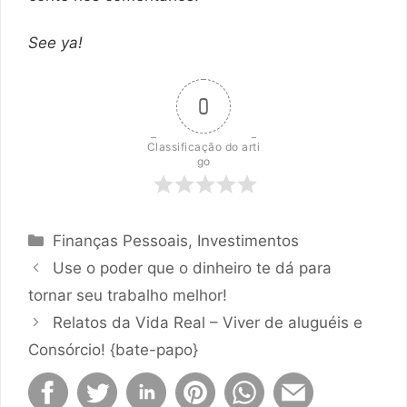
See ya!
0
Classificação do arti
go
Categorias
Finanças Pessoais
,
Investimentos
Use o poder que o dinheiro te dá para
tornar seu trabalho melhor!
Relatos da Vida Real – Viver de aluguéis e
Consórcio! {bate-papo}