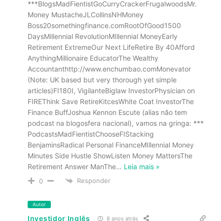
***BlogsMadFientistGoCurryCrackerFrugalwoodsMr.
Money MustacheJLCollinsNHMoney
Boss20somethingfinance.comRootOfGood1500
DaysMillennial RevolutionMIllennial MoneyEarly
Retirement ExtremeOur Next LifeRetire By 40Afford
AnythingMillionaire EducatorThe Wealthy
Accountanthttp://www.enchumbao.comMonevator
(Note: UK based but very thorough yet simple
articles)FI180I, VigilanteBiglaw InvestorPhysician on
FIREThink Save RetireKitcesWhite Coat InvestorThe
Finance BuffJoshua Kennon Escute (alias não tem
podcast na blogosfera nacional), vamos na gringa: ***
PodcastsMadFientistChooseFIStacking
BenjaminsRadical Personal FinanceMIllennial Money
Minutes Side Hustle ShowListen Money MattersThe
Retirement Answer ManThe
…
Leia mais »
Responder
0
Autor
Investidor Inglês
8 anos atrás