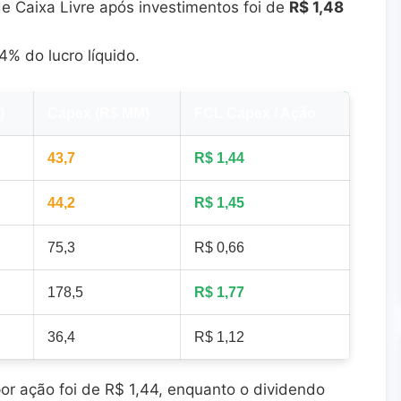
e Caixa Livre após investimentos foi de
R$ 1,48
% do lucro líquido.
)
Capex (R$ MM)
FCL Capex / Ação
43,7
R$ 1,44
44,2
R$ 1,45
75,3
R$ 0,66
178,5
R$ 1,77
36,4
R$ 1,12
 ação foi de R$ 1,44, enquanto o dividendo