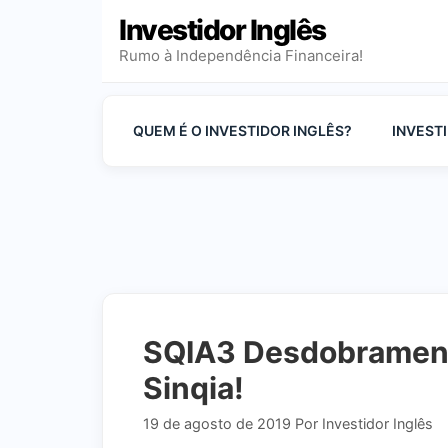
Pular
Investidor Inglês
para
Rumo à Independência Financeira!
o
conteúdo
QUEM É O INVESTIDOR INGLÊS?
INVEST
SQIA3 Desdobramento
Sinqia!
19 de agosto de 2019
Por
Investidor Inglês