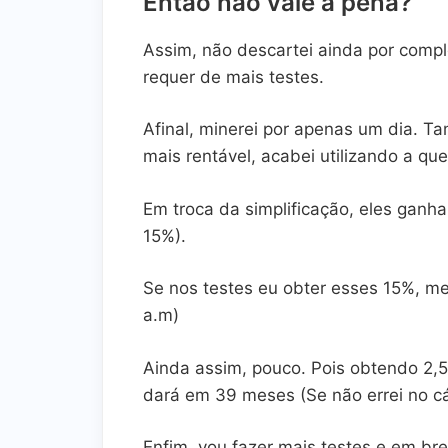
Então não vale a pena?
Assim, não descartei ainda por comp
requer de mais testes.
Afinal, minerei por apenas um dia. T
mais rentável, acabei utilizando a que
Em troca da simplificação, eles ganh
15%).
Se nos testes eu obter esses 15%, meu
a.m)
Ainda assim, pouco. Pois obtendo 2,5
dará em 39 meses (Se não errei no cá
Enfim, vou fazer mais testes e em br