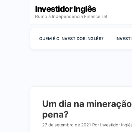
Pular
Investidor Inglês
para
Rumo à Independência Financeira!
o
conteúdo
QUEM É O INVESTIDOR INGLÊS?
INVEST
Um dia na mineração
pena?
27 de setembro de 2021
Por
Investidor Inglê