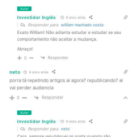
Autor
Investidor Inglês
6 anos atrás
Responder para
william machado costa
Exato William! Não adianta estudar e estudar se seu
comportamento não aceitar a mudança.
Abraço!
Responder
0
neto
6 anos atrás
porra tá repetindo artigos ai agora? republicando? ai
vai perder audiencia
Responder
0
Autor
Investidor Inglês
6 anos atrás
Responder para
neto
Cara, sempre republiquei os posts quando são