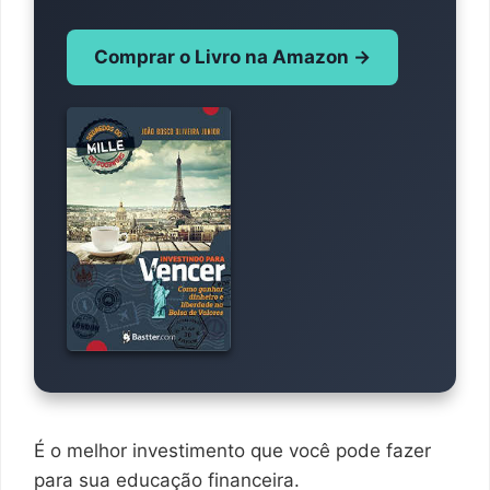
Comprar o Livro na Amazon →
É o melhor investimento que você pode fazer
para sua educação financeira.